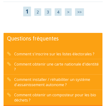
1
2
3
4
>
>>
Questions fréquentes
Comment s'inscrire sur les listes électorales ?
Comment obtenir une carte nationale d'identité
?
Comment installer / réhabiliter un système
d'assainissement autonome ?
Comment obtenir un composteur pour les bio
déchets ?